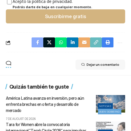
Acepto la política de privacidad.
Podrás darte de baja en cualquier momento.
Suscribirme gratis
Dejar un comentario
Quizás también te guste
América Latina avanza en inversión, pero aún
enfrenta brechas en oferta y desarrollo de
NOTICIAS
mercado
BUEN GOBIERNO
7 DE AUGUST DE 2026
Tara for Women abre la convocatoria
internacional “Tara’s Circle 2026” para impulsar