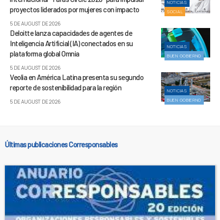
NOTICIAS
proyectos liderados por mujeres con impacto
SOCIAL
5 DE AUGUST DE 2026
Deloitte lanza capacidades de agentes de
Inteligencia Artificial (IA) conectados en su
NOTICIAS
plataforma global Omnia
BUEN GOBIERNO
5 DE AUGUST DE 2026
Veolia en América Latina presenta su segundo
reporte de sostenibilidad para la región
NOTICIAS
BUEN GOBIERNO
5 DE AUGUST DE 2026
Últimas publicaciones Corresponsables