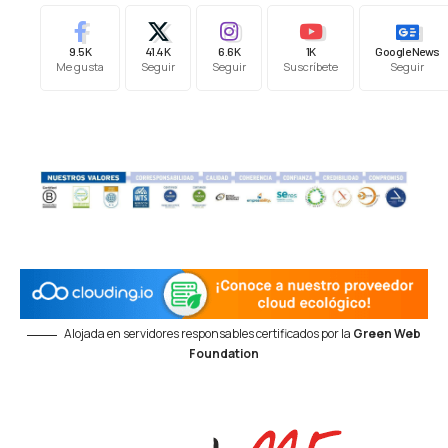
9.5K
41.4K
6.6K
1K
Google News
Me gusta
Seguir
Seguir
Suscríbete
Seguir
Alojada en servidores responsables certificados por la
Green Web
Foundation