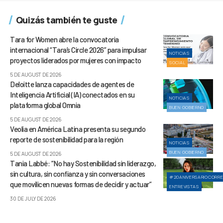
Quizás también te guste
Tara for Women abre la convocatoria
internacional “Tara’s Circle 2026” para impulsar
NOTICIAS
proyectos liderados por mujeres con impacto
SOCIAL
5 DE AUGUST DE 2026
Deloitte lanza capacidades de agentes de
Inteligencia Artificial (IA) conectados en su
NOTICIAS
plataforma global Omnia
BUEN GOBIERNO
5 DE AUGUST DE 2026
Veolia en América Latina presenta su segundo
reporte de sostenibilidad para la región
NOTICIAS
BUEN GOBIERNO
5 DE AUGUST DE 2026
Tania Labbé: “No hay Sostenibilidad sin liderazgo,
sin cultura, sin confianza y sin conversaciones
#20ANIVERSARIOCORR
que movilicen nuevas formas de decidir y actuar”
ENTREVISTAS
30 DE JULY DE 2026