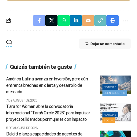
Dejar un comentario
Quizás también te guste
América Latina avanza en inversión, pero aún
enfrenta brechas en oferta y desarrollo de
NOTICIAS
mercado
BUEN GOBIERNO
7 DE AUGUST DE 2026
Tara for Women abre la convocatoria
internacional “Tara’s Circle 2026” para impulsar
NOTICIAS
proyectos liderados por mujeres con impacto
SOCIAL
5 DE AUGUST DE 2026
Deloitte lanza capacidades de agentes de