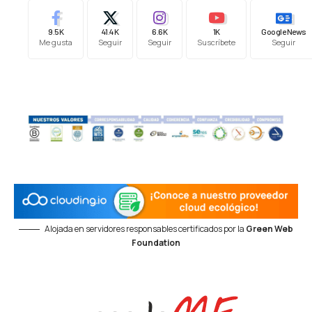
9.5K
41.4K
6.6K
1K
Google News
Me gusta
Seguir
Seguir
Suscríbete
Seguir
Alojada en servidores responsables certificados por la
Green Web
Foundation