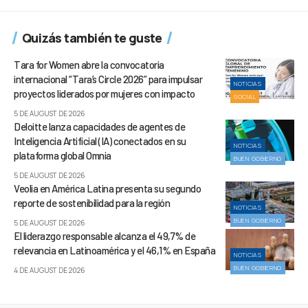
Quizás también te guste
Tara for Women abre la convocatoria
internacional “Tara’s Circle 2026” para impulsar
NOTICIAS
proyectos liderados por mujeres con impacto
SOCIAL
5 DE AUGUST DE 2026
Deloitte lanza capacidades de agentes de
Inteligencia Artificial (IA) conectados en su
NOTICIAS
plataforma global Omnia
BUEN GOBIERNO
5 DE AUGUST DE 2026
Veolia en América Latina presenta su segundo
reporte de sostenibilidad para la región
NOTICIAS
BUEN GOBIERNO
5 DE AUGUST DE 2026
El liderazgo responsable alcanza el 49,7% de
relevancia en Latinoamérica y el 46,1% en España
NOTICIAS
BUEN GOBIERNO
4 DE AUGUST DE 2026