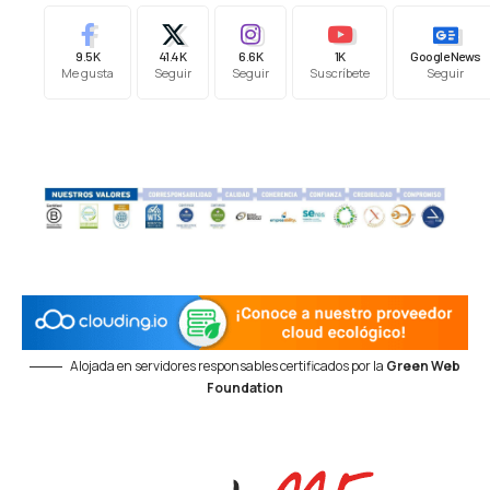
9.5K
41.4K
6.6K
1K
Google News
Me gusta
Seguir
Seguir
Suscríbete
Seguir
Alojada en servidores responsables certificados por la
Green Web
Foundation