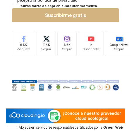
Acepto la política de privacidad.
Podrás darte de baja en cualquier momento.
Suscribirme gratis
9.5K
41.4K
6.6K
1K
Google News
Me gusta
Seguir
Seguir
Suscríbete
Seguir
Alojada en servidores responsables certificados por la
Green Web