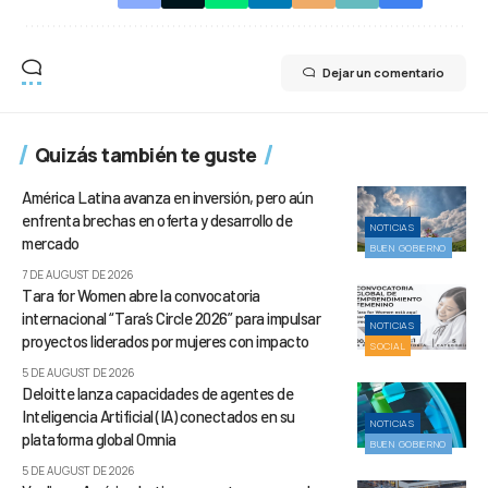
Dejar un comentario
Quizás también te guste
América Latina avanza en inversión, pero aún
enfrenta brechas en oferta y desarrollo de
NOTICIAS
mercado
BUEN GOBIERNO
7 DE AUGUST DE 2026
Tara for Women abre la convocatoria
internacional “Tara’s Circle 2026” para impulsar
NOTICIAS
proyectos liderados por mujeres con impacto
SOCIAL
5 DE AUGUST DE 2026
Deloitte lanza capacidades de agentes de
Inteligencia Artificial (IA) conectados en su
NOTICIAS
plataforma global Omnia
BUEN GOBIERNO
5 DE AUGUST DE 2026