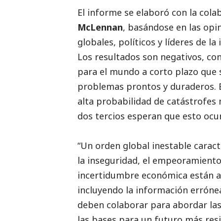
El informe se elaboró con la col
McLennan
, basándose en las opi
globales, políticos y líderes de 
Los resultados son negativos, c
para el mundo a corto plazo que s
problemas prontos y duraderos. E
alta probabilidad de catástrofes
dos tercios esperan que esto ocu
“Un orden global inestable caracte
la inseguridad, el empeoramiento
incertidumbre económica están ac
incluyendo la información errónea
deben colaborar para abordar las 
las bases para un futuro más resi