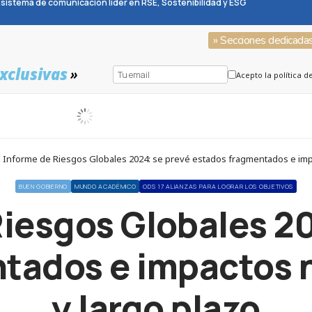
sistema de comunicación líder en RSE, Sostenibilidad y ESG
» Secciones dedicada
xclusivas
»
Acepto la política d
Informe de Riesgos Globales 2024: se prevé estados fragmentados e impac
BUEN GOBIERNO
MUNDO ACADÉMICO
ODS 17 ALIANZAS PARA LOGRAR LOS OBJETIVOS
Riesgos Globales 20
tados e impactos n
y largo plazo