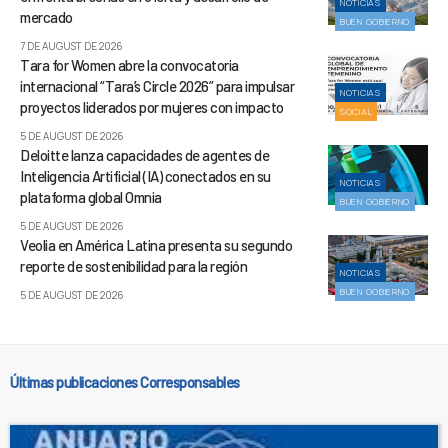
NOTICIAS
mercado
BUEN GOBIERNO
7 DE AUGUST DE 2026
Tara for Women abre la convocatoria
internacional “Tara’s Circle 2026” para impulsar
NOTICIAS
proyectos liderados por mujeres con impacto
SOCIAL
5 DE AUGUST DE 2026
Deloitte lanza capacidades de agentes de
Inteligencia Artificial (IA) conectados en su
NOTICIAS
plataforma global Omnia
BUEN GOBIERNO
5 DE AUGUST DE 2026
Veolia en América Latina presenta su segundo
reporte de sostenibilidad para la región
NOTICIAS
BUEN GOBIERNO
5 DE AUGUST DE 2026
Últimas publicaciones Corresponsables