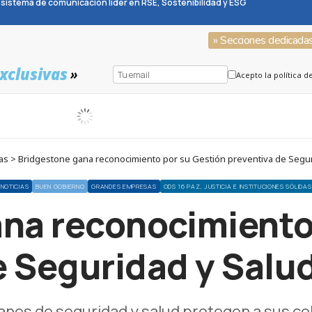
sistema de comunicación líder en RSE, Sostenibilidad y ESG
» Secciones dedicada
xclusivas
»
Acepto la política d
as > Bridgestone gana reconocimiento por su Gestión preventiva de Seguri
NOTICIAS
BUEN GOBIERNO
GRANDES EMPRESAS
ODS 16 PAZ, JUSTICIA E INSTITUCIONES SÓLIDAS
na reconocimiento
 Seguridad y Salud
lanes de seguridad y salud protegen a sus c