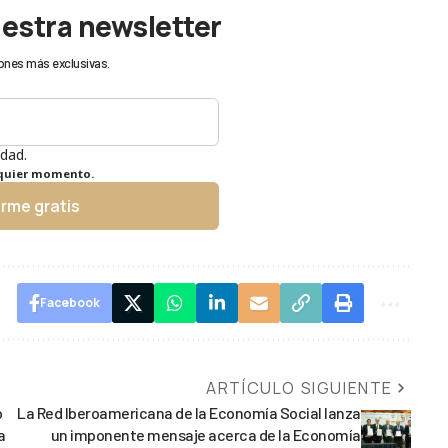
uestra newsletter
ones más exclusivas.
idad.
lquier momento.
irme gratis
Facebook
ARTÍCULO SIGUIENTE
o
La Red Iberoamericana de la Economía Social lanza
a
un imponente mensaje acerca de la Economía