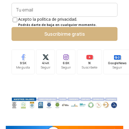
Acepto la política de privacidad.
Podrás darte de baja en cualquier momento.
Suscribirme gratis
9.5K
41.4K
6.6K
1K
Google News
Me gusta
Seguir
Seguir
Suscríbete
Seguir