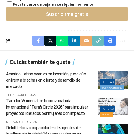
Podrás darte de baja en cualquier momento.
Suscribirme gratis
Quizás también te guste
América Latina avanza en inversión, pero aún
enfrenta brechas en oferta y desarrollo de
NOTICIAS
mercado
BUEN GOBIERNO
7 DE AUGUST DE 2026
Tara for Women abre la convocatoria
internacional “Tara’s Circle 2026” para impulsar
NOTICIAS
proyectos liderados por mujeres con impacto
SOCIAL
5 DE AUGUST DE 2026
Deloitte lanza capacidades de agentes de
Inteligencia Artificial (IA) conectados en su