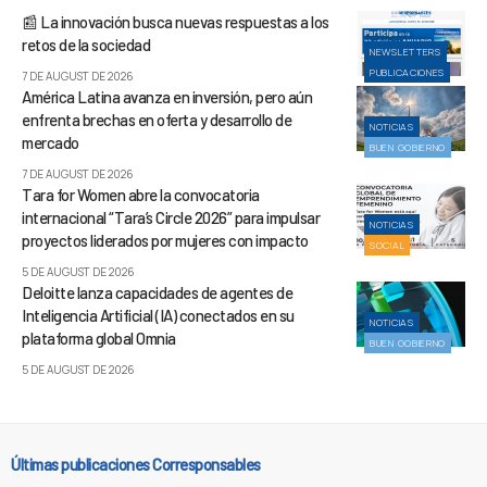
📰 La innovación busca nuevas respuestas a los
retos de la sociedad
NEWSLETTERS
PUBLICACIONES
7 DE AUGUST DE 2026
América Latina avanza en inversión, pero aún
enfrenta brechas en oferta y desarrollo de
NOTICIAS
mercado
BUEN GOBIERNO
7 DE AUGUST DE 2026
Tara for Women abre la convocatoria
internacional “Tara’s Circle 2026” para impulsar
NOTICIAS
proyectos liderados por mujeres con impacto
SOCIAL
5 DE AUGUST DE 2026
Deloitte lanza capacidades de agentes de
Inteligencia Artificial (IA) conectados en su
NOTICIAS
plataforma global Omnia
BUEN GOBIERNO
5 DE AUGUST DE 2026
Últimas publicaciones Corresponsables