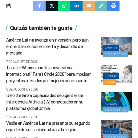
Quizás también te guste
América Latina avanza en inversión, pero aún
enfrenta brechas en oferta y desarrollo de
NOTICIAS
mercado
BUEN GOBIERNO
7 DE AUGUST DE 2026
Tara for Women abre la convocatoria
internacional “Tara’s Circle 2026” para impulsar
NOTICIAS
proyectos liderados por mujeres con impacto
SOCIAL
5 DE AUGUST DE 2026
Deloitte lanza capacidades de agentes de
Inteligencia Artificial (IA) conectados en su
NOTICIAS
plataforma global Omnia
BUEN GOBIERNO
5 DE AUGUST DE 2026
Veolia en América Latina presenta su segundo
reporte de sostenibilidad para la región
NOTICIAS
BUEN GOBIERNO