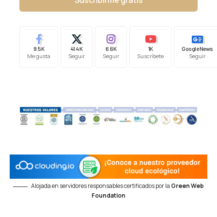
Suscribirme gratis
9.5K
41.4K
6.6K
1K
Google News
Me gusta
Seguir
Seguir
Suscríbete
Seguir
Alojada en servidores responsables certificados por la
Green Web
Foundation