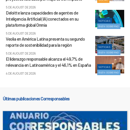
SOCIAL
5 DE AUGUST DE 2026
Deloitte lanza capacidades de agentes de
Inteligencia Artificial (IA) conectados en su
NOTICIAS
plataforma global Omnia
BUEN GOBIERNO
5 DE AUGUST DE 2026
Veolia en América Latina presenta su segundo
reporte de sostenibilidad para la región
NOTICIAS
BUEN GOBIERNO
5 DE AUGUST DE 2026
El liderazgo responsable alcanza el 49,7% de
relevancia en Latinoamérica y el 46,1% en España
NOTICIAS
BUEN GOBIERNO
4 DE AUGUST DE 2026
Últimas publicaciones Corresponsables