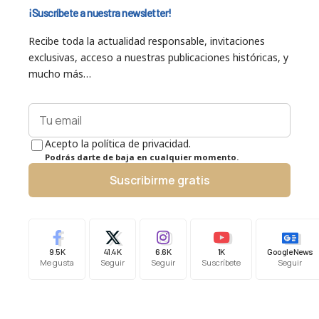
¡Suscríbete a nuestra newsletter!
Recibe toda la actualidad responsable, invitaciones
exclusivas, acceso a nuestras publicaciones históricas, y
mucho más…
Acepto la política de privacidad.
Podrás darte de baja en cualquier momento.
Suscribirme gratis
9.5K
41.4K
6.6K
1K
Google News
Me gusta
Seguir
Seguir
Suscríbete
Seguir