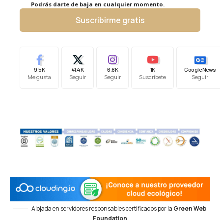
Podrás darte de baja en cualquier momento.
Suscribirme gratis
9.5K
41.4K
6.6K
1K
Google News
Me gusta
Seguir
Seguir
Suscríbete
Seguir
Alojada en servidores responsables certificados por la
Green Web
Foundation