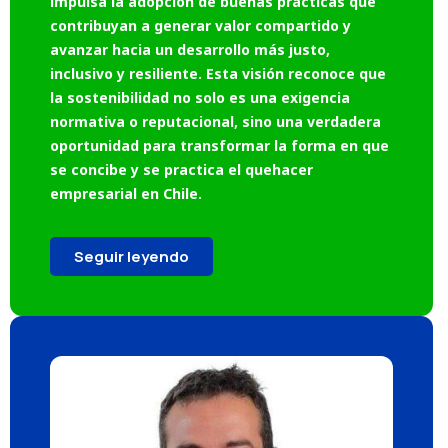
impulsa la adopción de buenas prácticas que
contribuyan a generar valor compartido y
avanzar hacia un desarrollo más justo,
inclusivo y resiliente. Esta visión reconoce que
la sostenibilidad no solo es una exigencia
normativa o reputacional, sino una verdadera
oportunidad para transformar la forma en que
se concibe y se practica el quehacer
empresarial en Chile.
Seguir leyendo