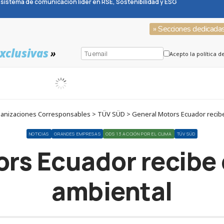
sistema de comunicación líder en RSE, Sostenibilidad y ESG
» Secciones dedicada
xclusivas
»
Acepto la política d
nizaciones Corresponsables > TÜV SÜD > General Motors Ecuador recibe 
NOTICIAS
GRANDES EMPRESAS
ODS 13 ACCIÓN POR EL CLIMA
TÜV SÜD
rs Ecuador recibe 
ambiental