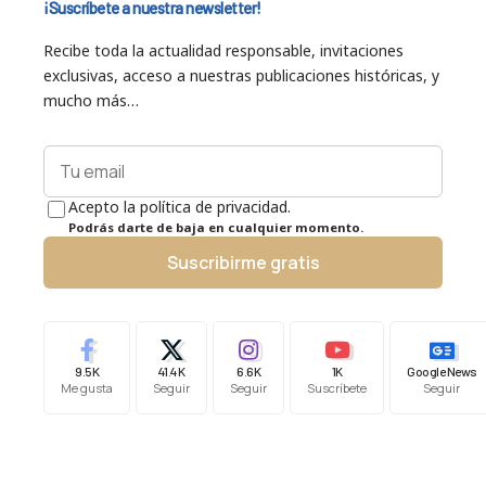
¡Suscríbete a nuestra newsletter!
Recibe toda la actualidad responsable, invitaciones
exclusivas, acceso a nuestras publicaciones históricas, y
mucho más…
Acepto la política de privacidad.
Podrás darte de baja en cualquier momento.
Suscribirme gratis
9.5K
41.4K
6.6K
1K
Google News
Me gusta
Seguir
Seguir
Suscríbete
Seguir