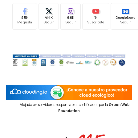
9.5K
41.4K
6.6K
1K
Google News
Me gusta
Seguir
Seguir
Suscríbete
Seguir
Alojada en servidores responsables certificados por la
Green Web
Foundation