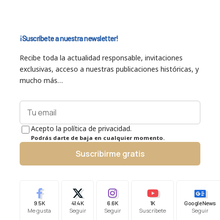
¡Suscríbete a nuestra newsletter!
Recibe toda la actualidad responsable, invitaciones
exclusivas, acceso a nuestras publicaciones históricas, y
mucho más…
Acepto la política de privacidad.
Podrás darte de baja en cualquier momento.
Suscribirme gratis
9.5K
41.4K
6.6K
1K
Google News
Me gusta
Seguir
Seguir
Suscríbete
Seguir