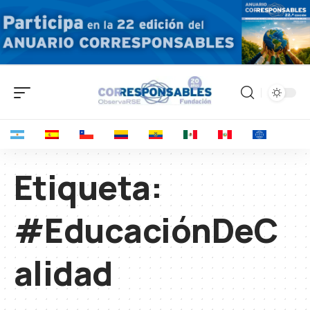
Etiqueta:
#EducaciónDeC
alidad