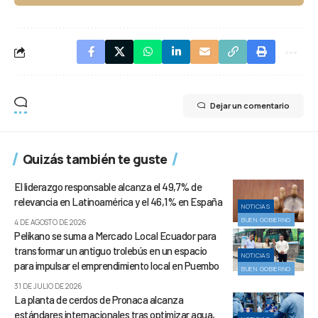
Dejar un comentario
Quizás también te guste
El liderazgo responsable alcanza el 49,7% de
relevancia en Latinoamérica y el 46,1% en España
NOTICIAS
BUEN GOBIERNO
4 DE AGOSTO DE 2026
Pelíkano se suma a Mercado Local Ecuador para
transformar un antiguo trolebús en un espacio
NOTICIAS
para impulsar el emprendimiento local en Puembo
BUEN GOBIERNO
31 DE JULIO DE 2026
La planta de cerdos de Pronaca alcanza
estándares internacionales tras optimizar agua,