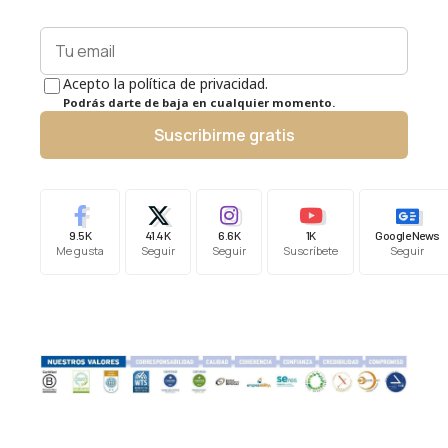
Acepto la política de privacidad.
Podrás darte de baja en cualquier momento.
Suscribirme gratis
9.5K
41.4K
6.6K
1K
Google News
Me gusta
Seguir
Seguir
Suscríbete
Seguir