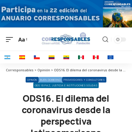
Aa
Corresponsables > Opinión > ODS16. El dilema del coronavirus desde la perspectiva latinoamericana
OPINIÓN
BUEN GOBIERNO
PROVEEDORES Y CONSULTORES
ODS 16 PAZ, JUSTICIA E INSTITUCIONES SÓLIDAS
ODS16. El dilema del
coronavirus desde la
perspectiva