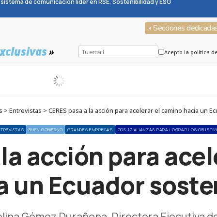
sistema de comunicación líder en RSE, Sostenibilidad y ESG
» Secciones dedicada
xclusivas
»
Acepto la política d
> Entrevistas > CERES pasa a la acción para acelerar el camino hacia un E
NTREVISTAS
BUEN GOBIERNO
GRANDES EMPRESAS
ODS 17 ALIANZAS PARA LOGRAR LOS OBJETIV
la acción para acel
a un Ecuador soste
elina Gómez Durañona, Directora Ejecutiva d