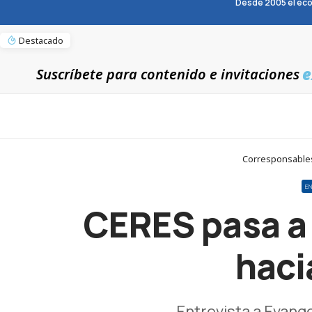
Desde 2005 el eco
Destacado
e
Suscríbete para contenido e invitaciones
Corresponsables 
E
CERES pasa a 
haci
Entrevista a Evang