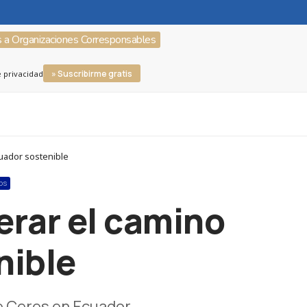
s a Organizaciones Corresponsables
» Suscribirme gratis
e privacidad
cuador sostenible
OS
erar el camino
nible
e Ceres en Ecuador.