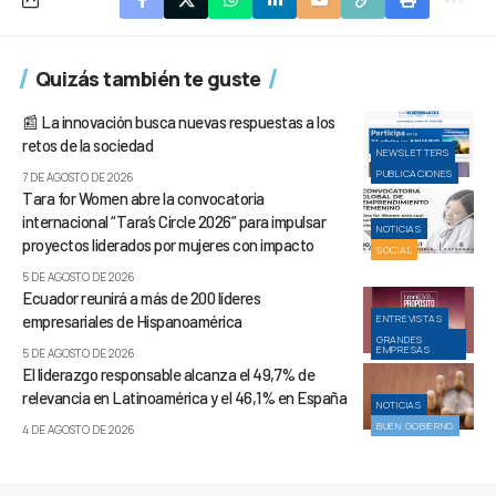
Quizás también te guste
📰 La innovación busca nuevas respuestas a los
retos de la sociedad
NEWSLETTERS
PUBLICACIONES
7 DE AGOSTO DE 2026
Tara for Women abre la convocatoria
internacional “Tara’s Circle 2026” para impulsar
NOTICIAS
proyectos liderados por mujeres con impacto
SOCIAL
5 DE AGOSTO DE 2026
Ecuador reunirá a más de 200 líderes
empresariales de Hispanoamérica
ENTREVISTAS
GRANDES
EMPRESAS
5 DE AGOSTO DE 2026
El liderazgo responsable alcanza el 49,7% de
relevancia en Latinoamérica y el 46,1% en España
NOTICIAS
BUEN GOBIERNO
4 DE AGOSTO DE 2026