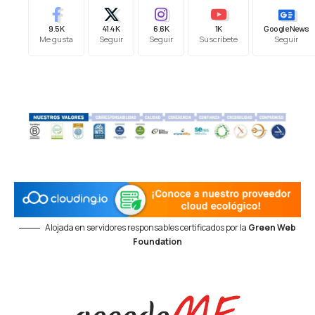
9.5K
41.4K
6.6K
1K
Google News
Me gusta
Seguir
Seguir
Suscríbete
Seguir
Alojada en servidores responsables certificados por la
Green Web
Foundation