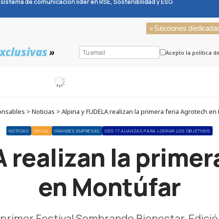
sistema de comunicación líder en RSE, Sostenibilidad y ESG
» Secciones dedicada
xclusivas
»
Acepto la política d
nsables > Noticias > Alpina y FUDELA realizan la primera feria Agrotech en
NOTICIAS
SOCIAL
GRANDES EMPRESAS
ODS 17 ALIANZAS PARA LOGRAR LOS OBJETIVOS
 realizan la primer
en Montúfar
 primer Festival Sembrando Bienestar, Edición