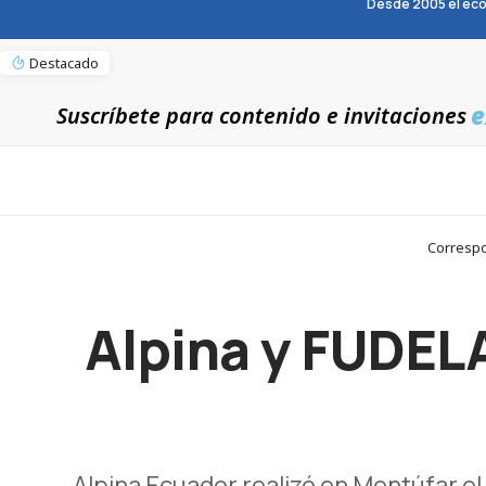
Desde 2005 el eco
Destacado
e
Suscríbete para contenido e invitaciones
Correspo
Alpina y FUDELA
Alpina Ecuador realizó en Montúfar el