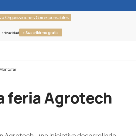
s a Organizaciones Corresponsables
» Suscribirme gratis
e privacidad
 Montúfar
a feria Agrotech
 Agrotech, una iniciativa desarrollada