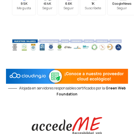
9.5K
41.4K
6.6K
1K
Google News
Me gusta
Seguir
Seguir
Suscríbete
Seguir
Alojada en servidores responsables certificados por la
Green Web
Foundation