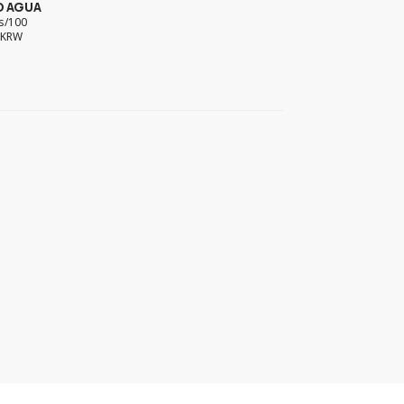
 AGUA
s/100
 KRW