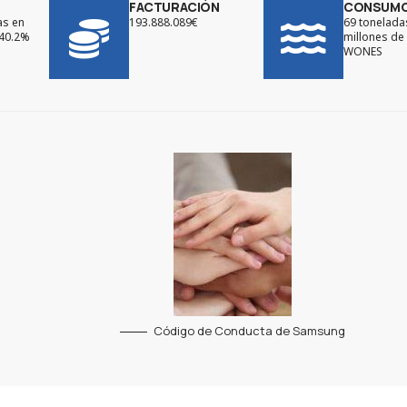
FACTURACIÓN
CONSUMO
as en
193.888.089€
69 tonelada
(40.2%
millones de
WONES
Código de Conducta de Samsung