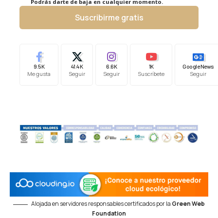
Podrás darte de baja en cualquier momento.
Suscribirme gratis
9.5K
41.4K
6.6K
1K
Google News
Me gusta
Seguir
Seguir
Suscríbete
Seguir
Alojada en servidores responsables certificados por la
Green Web
Foundation