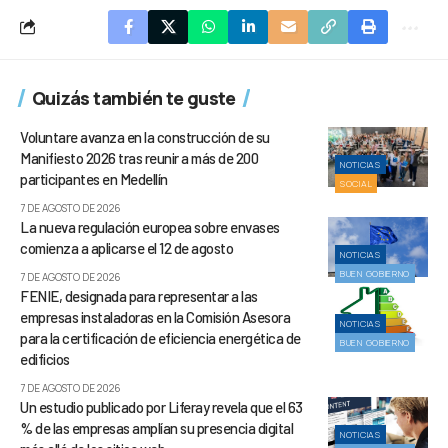
Quizás también te guste
Voluntare avanza en la construcción de su
Manifiesto 2026 tras reunir a más de 200
NOTICIAS
participantes en Medellín
SOCIAL
7 DE AGOSTO DE 2026
La nueva regulación europea sobre envases
comienza a aplicarse el 12 de agosto
NOTICIAS
BUEN GOBIERNO
7 DE AGOSTO DE 2026
FENIE, designada para representar a las
empresas instaladoras en la Comisión Asesora
NOTICIAS
para la certificación de eficiencia energética de
BUEN GOBIERNO
edificios
7 DE AGOSTO DE 2026
Un estudio publicado por Liferay revela que el 63
% de las empresas amplían su presencia digital
NOTICIAS