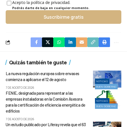
Acepto la política de privacidad.
Podrás darte de baja en cualquier momento.
Suscribirme gratis
Quizás también te guste
La nueva regulación europea sobre envases
comienza a aplicarse el 12 de agosto
NOTICIAS
BUEN GOBIERNO
7 DE AGOSTO DE 2026
FENIE, designada para representar a las
empresas instaladoras en la Comisión Asesora
NOTICIAS
para la certificación de eficiencia energética de
BUEN GOBIERNO
edificios
7 DE AGOSTO DE 2026
Un estudio publicado por Liferay revela que el 63