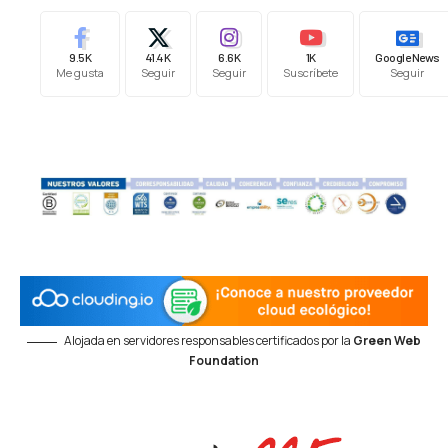
9.5K
41.4K
6.6K
1K
Google News
Me gusta
Seguir
Seguir
Suscríbete
Seguir
Alojada en servidores responsables certificados por la
Green Web
Foundation