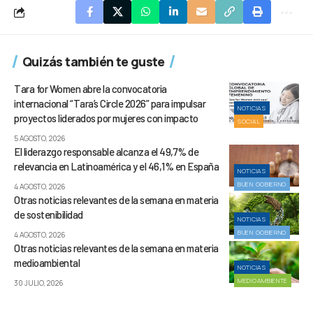
Quizás también te guste
Tara for Women abre la convocatoria
internacional “Tara’s Circle 2026” para impulsar
NOTICIAS
proyectos liderados por mujeres con impacto
SOCIAL
5 AGOSTO, 2026
El liderazgo responsable alcanza el 49,7% de
relevancia en Latinoamérica y el 46,1% en España
NOTICIAS
BUEN GOBIERNO
4 AGOSTO, 2026
Otras noticias relevantes de la semana en materia
de sostenibilidad
NOTICIAS
BUEN GOBIERNO
4 AGOSTO, 2026
Otras noticias relevantes de la semana en materia
medioambiental
NOTICIAS
MEDIOAMBIENTE
30 JULIO, 2026